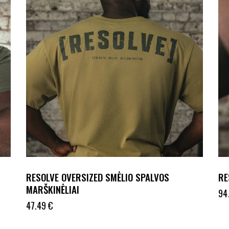
RESOLVE OVERSIZED SMĖLIO SPALVOS
RE
MARŠKINĖLIAI
94
47.49
€