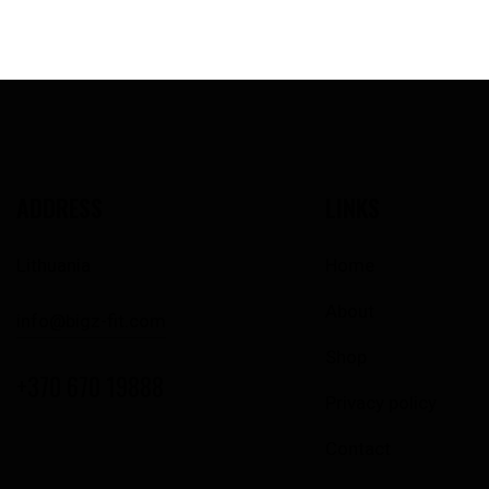
ADDRESS
LINKS
Lithuania
Home
About
info@bigz-fit.com
Shop
+370 670 19888
Privacy policy
Contact