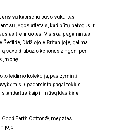
eris su kapišonu buvo sukurtas
ant su jėgos atletais, kad būtų patogus ir
iausias treniruotes. Visiškai pagamintas
Šefilde, Didžiojoje Britanijoje, galima
eną savo drabužio kelionės žingsnį per
 įmonę.
oto leidimo kolekcija, pasižyminti
avybėmis ir pagaminta pagal tokius
 standartus kaip ir mūsų klasikinė
is Good Earth Cotton®, megztas
nijoje.