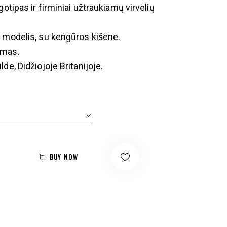
gotipas ir firminiai užtraukiamų virvelių
 modelis, su kengūros kišene.
mas.
de, Didžiojoje Britanijoje.
BUY NOW