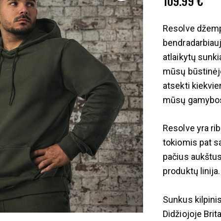
109.99
€
Resolve džemp
bendradarbiauj
atlaikytų sunk
mūsų būstinėje 
atsekti kiekvi
mūsų gamybos
Resolve yra rib
tokiomis pat s
pačius aukštus
produktų linija.
Sunkus kilpin
Didžiojoje Brita