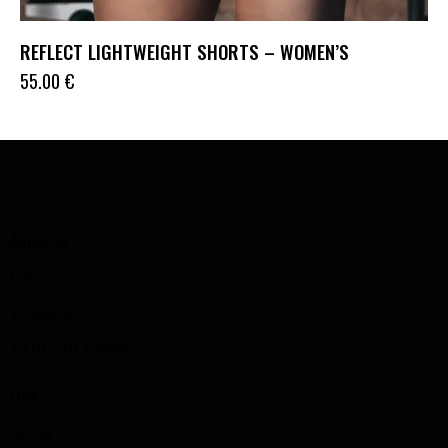
REFLECT LIGHTWEIGHT SHORTS – WOMEN’S
55.00
€
ADDRESS
Lithuania
info@bigz-fit.com
+370 670 19888
LINKS
Home