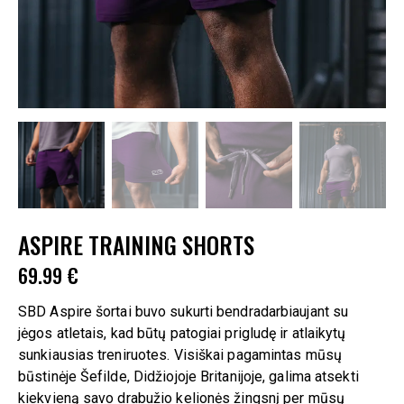
ASPIRE TRAINING SHORTS
69.99
€
SBD Aspire šortai buvo sukurti bendradarbiaujant su
jėgos atletais, kad būtų patogiai prigludę ir atlaikytų
sunkiausias treniruotes. Visiškai pagamintas mūsų
būstinėje Šefilde, Didžiojoje Britanijoje, galima atsekti
kiekvieną savo drabužio kelionės žingsnį per mūsų