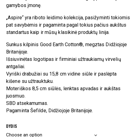
gamybos įmonę.
„Aspire“ yra riboto leidimo kolekcija, pasižyminti tokiomis
pat savybėmis ir pagaminta pagal tokius pačius aukštus
standartus kaip ir mūsų klasikinė produktų linija.
Sunkus kilpinis Good Earth Cotton®, megztas Didžiojoje
Britanijoje.
Išsiuvinėtas logotipas ir firminiai užtraukiamų virvelių
antgaliai.
Vyriški drabužiai su 15,8 cm vidine siūle ir paslėpta
kišene su užtrauktuku.
Moteriškos 8,5 cm siūlės, lenktas apvadas ir aukštas
juosmuo.
SBD atsekamumas.
Pagaminta Šefilde, Didžiojoje Britanijoje.
DYDIS