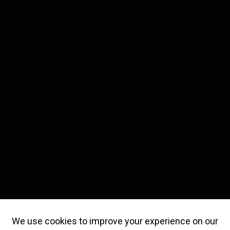
About
Shop
Privacy policy
Contact
SHOP
SBD APPAREL
TYT SHOES
SPORTS WEAR
BOOTYBUILDER
GYM EQUIPMENT
ACCESSORIES
BIG Z GOODS